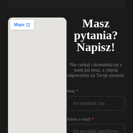
Masz
pytania?
Napisz!
Nie czekaj i skontaktuj się z
nami już teraz, z chęcią
odpowiemy na Twoje pytania!
Imię
*
Adres e-mail
*